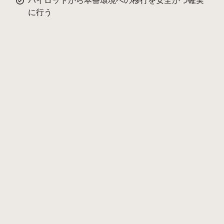
パイロットから本番環境への移行を安全かつ確実
に行う
名（ファーストネーム）
姓（ラストネーム）
ビジネスメールアドレス
役職
国
電話番号（任意）
会社規模（従業員数）
導入形態の希望
関心のある製品
AI をどのように活用する予定ですか？