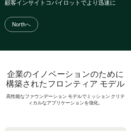
顧客インサイトコパイロットでより迅速に
リアージ、ドキュメントの生成、チームや環境全体でのリ
リースの促進を行います。
製品のパフォーマンスとCRMデータを組み合わせ、リス
障害を自動的にラベル付け、再現、グループ化し、ロ
Northへ
ク、機会、次善のアクションを抽出します。
グ付きでJiraチケットを自動作成
アカウントの健全性を要約し、インシデントをユーザ
変更ログ、リリースメール、ステークホルダー向け更
コホートや機能にリンク
新情報を生成
ソース付きのメトリクスで更新ノートとEBRスライド
サービス、リージョン、リスクプロファイルごとにロ
を起草
ールアウトを調整し、フォローアップテストをスケジ
ュール
企業のイノベーションのために
採用の促進、マイグレーション、ベータ招待のための
プレイブックをトリガー
構築されたフロンティア モデル
高性能なファウンデーション モデルでミッション クリテ
ィカルなアプリケーションを強化。