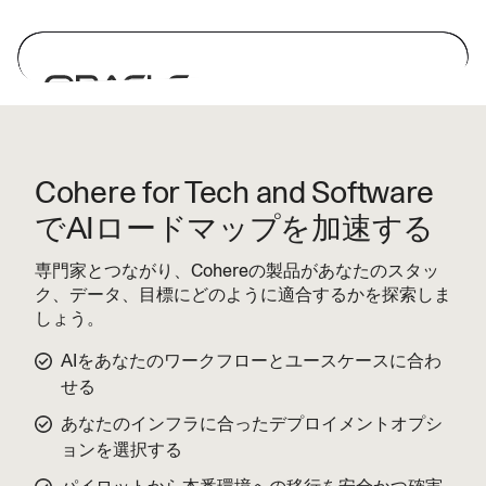
“Cohere powers advanced AI
capabilities in Oracle Fusion
Cohere for Tech and Software
Applications, helping Oracle customers
でAIロードマップを加速する
unlock real productivity gains.”
専門家とつながり、Cohereの製品があなたのスタッ
— Miranda Nash, Group VP, Applications
ク、データ、目標にどのように適合するかを探索しま
Development and Strategy
しょう。
AIをあなたのワークフローとユースケースに合わ
Read more
せる
あなたのインフラに合ったデプロイメントオプシ
ョンを選択する