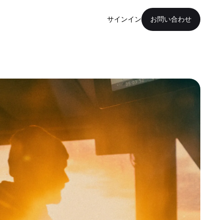
サインイン
お問い合わせ
ブ
サイエンスコミュニテ
・プログラム
ト・グラント・プログ
MMLU
トリーバルモデル
rboard Illusion
ed
なモデ
イズAIのケーススタディと
覧ください
ルチモーダル検索およびリトリ
ール
nk