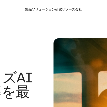
製品
ソリューション
研究
リソース
会社
コミュニティ
会社
モデル
イニシアチ
ノロジー
Discord
会社情報
Aya
オープン
サービス
イベント
キャリア
ィ
リソース
スケアとライフサイエンス
オンデマンドイベント
ニュースルーム
スカラー
論文
マーチャンダイズストア
パートナー
カタリス
動画
ルギーと公共事業
ラム
ブログ
部門
Global 
生成モデル
高度なリ
通信
The Leade
ズAI
Model Vault
顧客事例
イベント
Command
Emb
NEW
Cohereの
Cohereが管理する、専用で安全
エンタープラ
ル推論プラットフォーム
成功事例をご
率を最
産性を高め
エージェンシー、マルチモーダル、多言
優れたマ
Iプラット
語AI向けの高性能モデル
ーバルツ
Transcribe
Rera
NEW