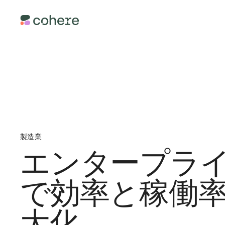
製品
リソース
業界
ブログ
テク
開発者
金融
ドキュメント
ヘル
LLM 大学
製造
クックブック
エネ
公共
ワークプレイスシステム
製造業
電気
エンタープライ
Cohere Labs
North
複雑なML問題の解決を目指す
研究ラボ
で効率と稼働
モダンなワークプレイスの生
る、エンタープライズ対応のA
フォーム
大化