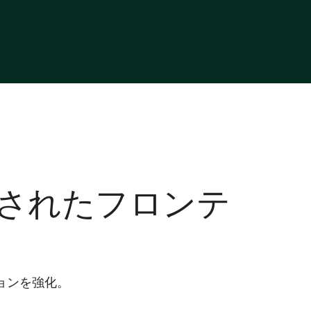
のシグナルを監視して、ベンダー
確なタイムラインで是正ワークフ
、コストと制約への影響をシミュ
ます。
、コミュニケーションと発注書の
されたフロンテ
ョンを強化。