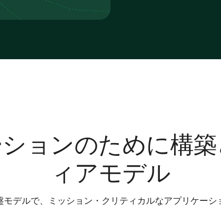
リードタイム、品質、物流
サプライヤーに通知し、明
スコアを毎日更新します。
ローを開始します。
推奨される代替品を入手し
レートしてからコミットし
バイヤーと財務部門向けに
修正準備をします。
ーションのために構築
ィアモデル
盤モデルで、ミッション・クリティカルなアプリケーシ