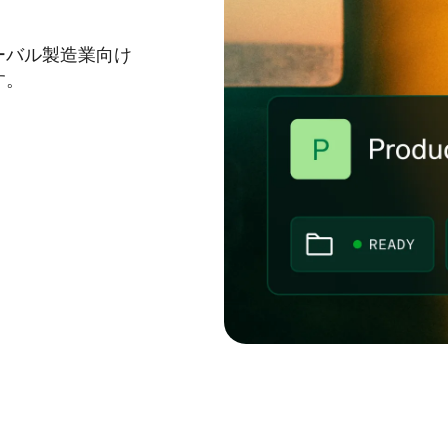
セキュリティ
プライベートデ
非常に正確なオーディオトランスクリプ
検索品質
りにする、
トを生成する音声認識モデル
提供する
ーバル製造業向け
ィスカバリ
す。
North Mini Code
NEW
実用的なソフトウェアエンジニアリング
用に構築されたエージェンシーコーディ
ングモデル
カ