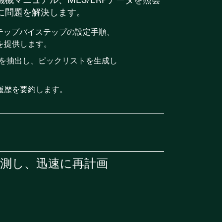
に問題を解決します。
ステップバイステップの設定手順、
を提供します。
証を抽出し、ピックリストを生成し
履歴を要約します。
使用して、検査データ、画像、SPCトレンド
測し、迅速に再計画
是正措置を促します。
、環境要因と関連付けます。
開ソースをスキャンして、早期に混乱を
を含む8DおよびCAPAレポート
ションを提案します。