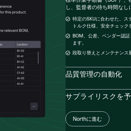
し、監督者の待ち時間なし
特定のSKUに合わせた、
トルク仕様、安全チェック
BOM、公差、ベンダー認
ます。
段取り替えとメンテナンス
品質管理の自動化
Northのエージェントを
サプライリスクを予
を分析し、欠陥を検出して
故障を機械、シフト、材料
サプライヤーフィードと公
Northに進む
根本原因の仮説と裏付け証拠
検出し、俊敏な再計画オプ
を作成します。