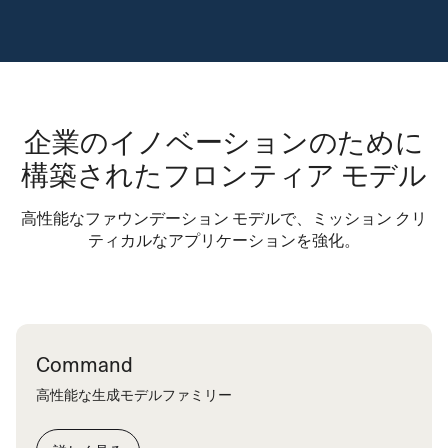
析
サポートチームに、エッジケースやエスカレーション
非構造化データの異常を検出し、不正を防止
を処理するAIアシスタントを提供
一般的なデータ機密性の高い質問への自動応答
各顧客とその過去の企業とのやり取りを即時要約
企業のイノベーションのために
構築されたフロンティア モデル
高性能なファウンデーション モデルで、ミッション クリ
ティカルなアプリケーションを強化。
Command
高性能な生成モデルファミリー