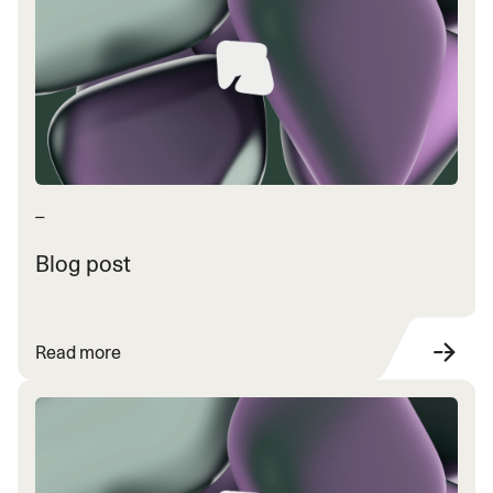
financial advice correct 100% of the
time, and that's what we were able to do
with Cohere.
— Dr. Foteini Agrafioti, CTO & Chief Science Officer
—
Blog post
Read more