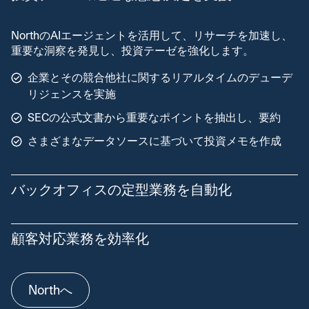
NorthのAIエージェントを活用して、リサーチを加速し、
重要な洞察を発見し、投資テーゼを強化します。
企業とその競合他社に関するリアルタイムのデューデ
リジェンスを実施
SECの公式文書から重要なポイントを抽出し、要約
さまざまなデータソースに基づいて投資メモを作成
バックオフィスの定型業務を自動化
Northを活用して、定型的で時間のかかるタスクを自動化
顧客対応業務を効率化
します。
文書、請求書、レポートから重要な洞察を抽出
すべてのやり取りにおいてリアルタイムの文脈を提供し、
Northへ
より迅速で的確なサポートを実現します。
公開データと独自データを活用して取引先リスクを分