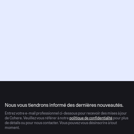
communications marketing concernant les
produits, les mises à jour et les événements
de Cohere. Vous pouvez vous désabonner à
tout moment.
Veuillez consulter notre
politique de confidentialité
pour plus de détails.
Envoyer
L'IA évolue rapidement
Nous vous tiendrons informé des dernières nouveautés.
Entrez votre e-mail professionnel ci-dessous pour recevoir des mises à jour
de Cohere. Veuillez vous référer à notre
politique de confidentialité
pour plus
de détails ou pour nous contacter. Vous pouvez vous désinscrire à tout
moment.