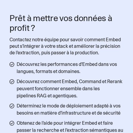
« Le produit Atlas de Hunt Club permet
aux clients de parcourir leurs vastes
Prêt à mettre vos données à
réseaux professionnels et d’y dénicher
profit ?
les talents recherchés. L’IA est
essentielle pour faire des recherches
Contactez notre équipe pour savoir comment Embed
dans des profils de candidats
peut s’intégrer à votre stack et améliorer la précision
complexes et structurer les données de
de l’extraction, puis passer à la production.
manière à trouver les meilleurs profils.
Découvrez les performances d’Embed dans vos
Embed 4 de Cohere nous permet de
langues, formats et domaines.
compulser ces profils avec plus de
Découvrez comment Embed, Command et Rerank
précision, ce qui permet une
peuvent fonctionner ensemble dans les
amélioration relative de 47 % par
pipelines RAG et agentiques.
rapport aux résultats déjà excellents
d’Embed 3. Très impressionnant ! »
Déterminez le mode de déploiement adapté à vos
besoins en matière d’infrastructure et de sécurité
- James Kirk, vice-président IA
Obtenez de l’aide pour intégrer Embed et faire
passer la recherche et l’extraction sémantiques au