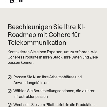
“We’re proud to partner with Cohere to
create a sovereign, full-stack AI solution,
Beschleunigen Sie Ihre KI-
custom-built to support Canadian
Roadmap mit Cohere für
government and business.”
Telekommunikation
— Mirko Bibic, President and CEO at Bell Canada
Kontaktieren Sie einen Experten, um zu erfahren, wie
Coheres Produkte in Ihren Stack, Ihre Daten und Ziele
Learn more
passen können.
Passen Sie KI an Ihre Arbeitsabläufe und
Anwendungsfälle an
Wählen Sie Bereitstellungsoptionen, die zu Ihrer
Infrastruktur passen
Wechseln Sie vom Pilotbetrieb in die Produktion –