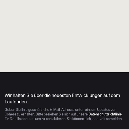
Cohere‑Produkten, Aktualisierungen und
Veranstaltungen erhalten. Sie können sich
jederzeit wieder abmelden.
Bitte beachten Sie unsere
Datenschutzerklärung
für weitere Details.
Absenden
KI entwickelt sich schnell weiter
Wir halten Sie über die neuesten Entwicklungen auf dem
Laufenden.
Geben Sie Ihre geschäftliche E-Mail-Adresse unten ein, um Updates von
Cohere zu erhalten. Bitte beziehen Sie sich auf unsere
Datenschutzrichtlinie
für Details oder um uns zu kontaktieren. Sie können sich jederzeit abmelden.