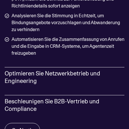
Richtliniendetails sofort anzeigen
Analysieren Sie die Stimmung in Echtzeit, um
Bindungsangebote vorzuschlagen und Abwanderung
zu verhindern
Automatisieren Sie die Zusammenfassung von Anrufen
und die Eingabe in CRM-Systeme, um Agentenzeit
freizugeben
Optimieren Sie Netzwerkbetrieb und
Engineering
Helden Sie Engineering-Teams dabei, von reaktiven
Beschleunigen Sie B2B-Vertrieb und
Reparaturen zu proaktiver Wartung überzugehen, indem
Compliance
Sie Erkenntnisse aus unstrukturierten Protokollen
freisetzen.
Verwenden Sie North, um komplexe Back-Office-
Lokalisieren Sie Netzwerkvorfälle, indem Sie