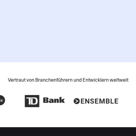
jederzeit wieder abmelden.
Bitte beachten Sie unsere
Datenschutzerklärung
für weitere Details.
Absenden
Vertraut von Branchenführern und Entwicklern weltweit