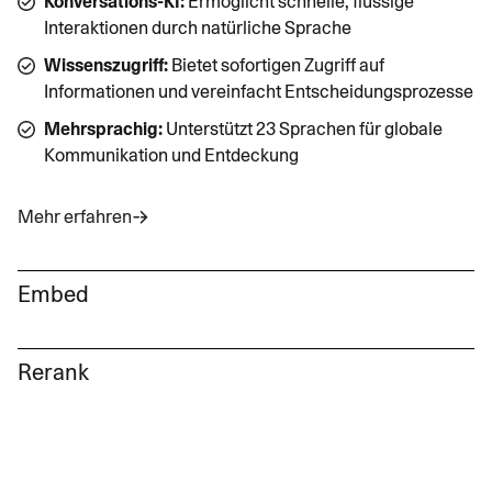
Konversations-KI:
Ermöglicht schnelle, flüssige
Interaktionen durch natürliche Sprache
Wissenszugriff:
Bietet sofortigen Zugriff auf
Informationen und vereinfacht Entscheidungsprozesse
Mehrsprachig:
Unterstützt 23 Sprachen für globale
Kommunikation und Entdeckung
Mehr erfahren
Embed
Ein Modell für semantische Textdarstellung
Rerank
Semantisches Verständnis:
Erfasst die Bedeutung von
Ein Modell zur Verfeinerung von Ergebnissen basierend
Text für einen präzisen Dokumentenvergleich
auf Relevanz
Effiziente Suche:
Wandelt Text in Vektoren für eine