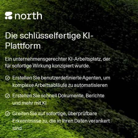
Die schlüsselfertige KI-
Plattform
Ein unternehmensgerechter KI-Arbeitsplatz, der
für sofortige Wirkung konzipiert wurde.
Erstellen Sie benutzerdefinierte Agenten, um
komplexe Arbeitsabläufe zu automatisieren
Erstellen Sie schnell Dokumente, Berichte
und mehr mit KI
Greifen Sie auf sofortige, überprüfbare
Erkenntnisse zu, die in Ihren Daten verankert
sind