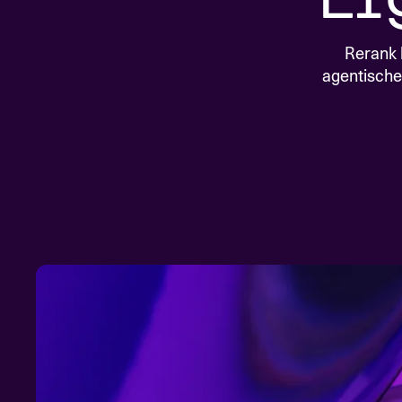
Compass
Ein intelligentes Such- und
Rerank 
Entdeckungssystem, um
agentische
Geschäftseinblicke zu gewin