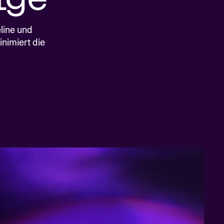
UNGEN
ngsstarkes Modell, das die
tät semantisch verbessert
line und
nimiert die
REISE
MODELLÜBERSICHT