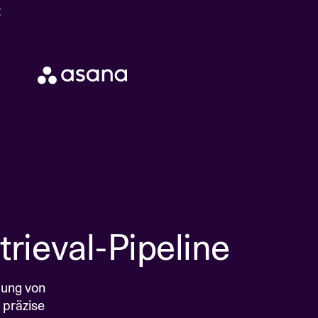
t
trieval-Pipeline
lung von
 präzise