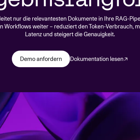
SICHERHEIT
PRIVATE BEREITSTELL
Ein Spracherkennungsmodell zur
Ein leistu
Erstellung hochgenauer
Suchquali
leitet nur die relevantesten Dokumente in Ihre RAG-Pipe
Audiotranskripte
n Workflows weiter – reduziert den Token-Verbrauch, mi
nen
Latenz und steigert die Genauigkeit.
North Mini Code
NEU
Agentisches Codierungsmodell,
entwickelt für praktische
Dokumentation lesen
Demo anfordern
Softwareentwicklung
ANPASSUNG
P